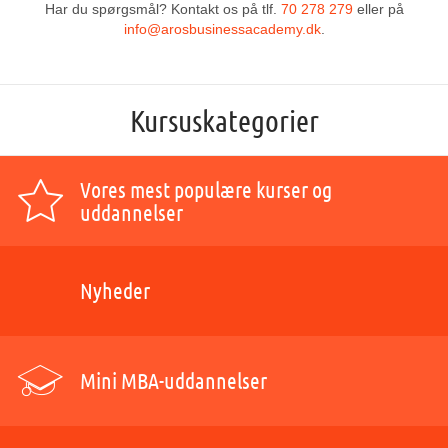
Har du spørgsmål? Kontakt os på tlf.
70 278 279
eller på
info@arosbusinessacademy.dk
.
Kursuskategorier
Vores mest populære kurser og
uddannelser
Nyheder
Mini MBA-uddannelser