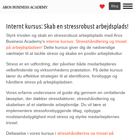
Blog
Internt kursus: Skab en stressrobust arbejdsplads!
Styrk trivslen og skab en stressrobust arbejdsplads med Aros
Business Academy’s
interne kursus: Stresshåndtering og trivsel
på arbejdspladsen!
Dette kursus giver dig de nødvendige
værktøjer til at tackle stress og skabe en positiv arbejdskultur.
Stress er en udfordring, der påvirker både medarbejderes
velbefindende og virksomhedens præstation. På dette kursus
lærer du effektive strategier til at identificere, forebygge og
håndtere stress på arbejdspladsen.
Vores erfarne undervisere vil guide dig gennem en omfattende
læseplan, der dækker stressfaktorer, stresshåndtering og
skabelsen af et støttende arbejdsmiljø. Du vil lære at
implementere stressforebyggende tiltag, opbygge
modstandsdygtighed mod stress og styrke medarbejdernes
trivsel.
Deltagelse i vores kursus i
stresshåndtering og trivsel på