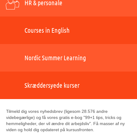
HR & personale
Courses in English
Nordic Summer Learning
Skræddersyede kurser
Tilmeld dig vores nyhedsbrev (ligesom 28.576 andre
videbegærlige) og få vores gratis e-bog "99+1 tips, tricks og
hemmeligheder, der vil ændre dit arbejdsliv". Få masser af ny
viden og hold dig opdateret på kursusfronten.