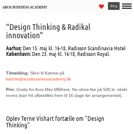
Blog
“Design Thinking & Radikal
innovation”
Aarhus:
Den 15. maj kl. 16-18, Radisson Scandinavia Hotel
København:
Den 23. maj kl. 16-18, Radisson Royal.
Tilmelding:
Skriv til Katrine på
katrine@arosbusinessacademy.dk
Pris:
Gratis for Aros Mini MBA’ere. No-show fee på 500 kr. ekskl.
moms (kan frit afbestilles frem til 16 dage før arrangementet).
Oplev Terne Vishart fortælle om “Design
Thinking”