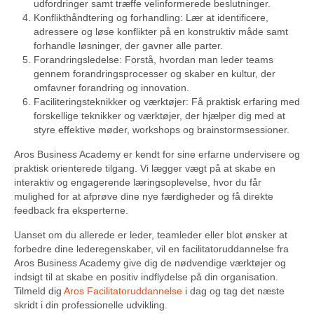
udfordringer samt træffe velinformerede beslutninger.
Konflikthåndtering og forhandling: Lær at identificere,
adressere og løse konflikter på en konstruktiv måde samt
forhandle løsninger, der gavner alle parter.
Forandringsledelse: Forstå, hvordan man leder teams
gennem forandringsprocesser og skaber en kultur, der
omfavner forandring og innovation.
Faciliteringsteknikker og værktøjer: Få praktisk erfaring med
forskellige teknikker og værktøjer, der hjælper dig med at
styre effektive møder, workshops og brainstormsessioner.
Aros Business Academy er kendt for sine erfarne undervisere og
praktisk orienterede tilgang. Vi lægger vægt på at skabe en
interaktiv og engagerende læringsoplevelse, hvor du får
mulighed for at afprøve dine nye færdigheder og få direkte
feedback fra eksperterne.
Uanset om du allerede er leder, teamleder eller blot ønsker at
forbedre dine lederegenskaber, vil en facilitatoruddannelse fra
Aros Business Academy give dig de nødvendige værktøjer og
indsigt til at skabe en positiv indflydelse på din organisation.
Tilmeld dig
Aros Facilitatoruddannelse
i dag og tag det næste
skridt i din professionelle udvikling.