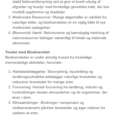
stabil fødevareforsyning ved at give et bredt udvalg af
afgrøder og husdyr med forskellige genetiske træk, der kan
modstå sygdomme og skadedyr.
Medicinske Ressourcer: Mange lægemidler er udviklet fra
naturlige kilder, og biodiversiteten er en vigtig kilde til nye
medicinske opdagelser.
Økonomisk Værdi: Naturturisme og bæredygtig høstning af
naturressourcer bidrager væsentligt til lokale og nationale
økonomier.
Trusler mod Biodiversitet
Biodiversiteten er under alvorlig trussel fra forskellige
menneskelige aktiviteter, herunder:
Habitatødelæggelse: Skovrydning, byudvikling og
landbrugsudvidelse ødelægger naturlige levesteder og
reducerer levesteder for mange arter.
Forurening: Kemisk forurening fra landbrug, industri og
husholdninger skader økosystemer og de organismer, der
lever i dem.
Klimaændringer: Ændringer i temperatur og
nedbørsmønstre påvirker levesteder og øger risikoen for
uddøen af arter.