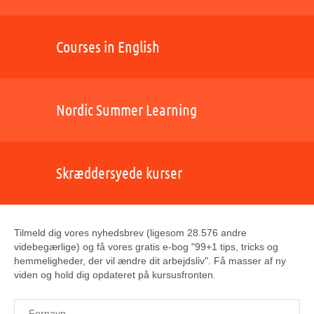
Courses in English
Nordic Summer Learning
Skræddersyede kurser
Tilmeld dig vores nyhedsbrev (ligesom 28.576 andre
videbegærlige) og få vores gratis e-bog "99+1 tips, tricks og
hemmeligheder, der vil ændre dit arbejdsliv". Få masser af ny
viden og hold dig opdateret på kursusfronten.