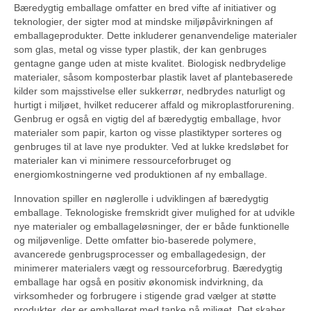
Bæredygtig emballage omfatter en bred vifte af initiativer og
teknologier, der sigter mod at mindske miljøpåvirkningen af ​​
emballageprodukter. Dette inkluderer genanvendelige materialer
som glas, metal og visse typer plastik, der kan genbruges
gentagne gange uden at miste kvalitet. Biologisk nedbrydelige
materialer, såsom komposterbar plastik lavet af plantebaserede
kilder som majsstivelse eller sukkerrør, nedbrydes naturligt og
hurtigt i miljøet, hvilket reducerer affald og mikroplastforurening.
Genbrug er også en vigtig del af bæredygtig emballage, hvor
materialer som papir, karton og visse plastiktyper sorteres og
genbruges til at lave nye produkter. Ved at lukke kredsløbet for
materialer kan vi minimere ressourceforbruget og
energiomkostningerne ved produktionen af ​​ny emballage.
Innovation spiller en nøglerolle i udviklingen af ​​bæredygtig
emballage. Teknologiske fremskridt giver mulighed for at udvikle
nye materialer og emballageløsninger, der er både funktionelle
og miljøvenlige. Dette omfatter bio-baserede polymere,
avancerede genbrugsprocesser og emballagedesign, der
minimerer materialers vægt og ressourceforbrug. Bæredygtig
emballage har også en positiv økonomisk indvirkning, da
virksomheder og forbrugere i stigende grad vælger at støtte
produkter, der er emballeret med tanke på miljøet. Det skaber