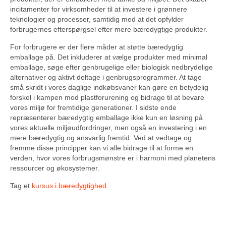
incitamenter for virksomheder til at investere i grønnere
teknologier og processer, samtidig med at det opfylder
forbrugernes efterspørgsel efter mere bæredygtige produkter.
For forbrugere er der flere måder at støtte bæredygtig
emballage på. Det inkluderer at vælge produkter med minimal
emballage, søge efter genbrugelige eller biologisk nedbrydelige
alternativer og aktivt deltage i genbrugsprogrammer. At tage
små skridt i vores daglige indkøbsvaner kan gøre en betydelig
forskel i kampen mod plastforurening og bidrage til at bevare
vores miljø for fremtidige generationer. I sidste ende
repræsenterer bæredygtig emballage ikke kun en løsning på
vores aktuelle miljøudfordringer, men også en investering i en
mere bæredygtig og ansvarlig fremtid. Ved at vedtage og
fremme disse principper kan vi alle bidrage til at forme en
verden, hvor vores forbrugsmønstre er i harmoni med planetens
ressourcer og økosystemer.
Tag et
kursus i bæredygtighed
.