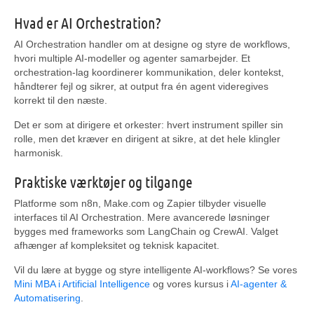
Hvad er AI Orchestration?
AI Orchestration handler om at designe og styre de workflows,
hvori multiple AI-modeller og agenter samarbejder. Et
orchestration-lag koordinerer kommunikation, deler kontekst,
håndterer fejl og sikrer, at output fra én agent videregives
korrekt til den næste.
Det er som at dirigere et orkester: hvert instrument spiller sin
rolle, men det kræver en dirigent at sikre, at det hele klingler
harmonisk.
Praktiske værktøjer og tilgange
Platforme som n8n, Make.com og Zapier tilbyder visuelle
interfaces til AI Orchestration. Mere avancerede løsninger
bygges med frameworks som LangChain og CrewAI. Valget
afhænger af kompleksitet og teknisk kapacitet.
Vil du lære at bygge og styre intelligente AI-workflows? Se vores
Mini MBA i Artificial Intelligence
og vores kursus i
AI-agenter &
Automatisering
.