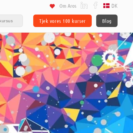
DK
Om Aros
Tjek vores 100 kurser
Blog