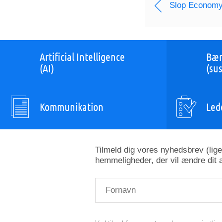
Slop Econom
Artificial Intelligence
Bær
(AI)
(sus
Kommunikation
Led
Tilmeld dig vores nyhedsbrev (lig
hemmeligheder, der vil ændre dit a