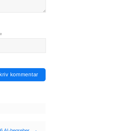
e
6 AI-begreber,