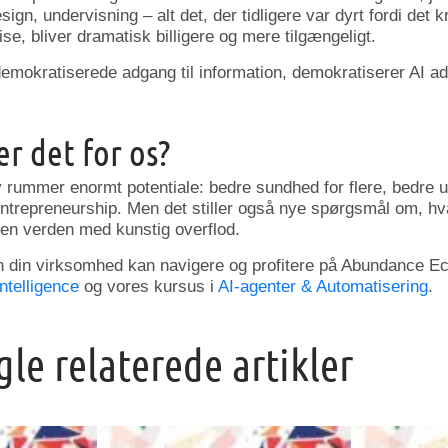
sign, undervisning – alt det, der tidligere var dyrt fordi de
e, bliver dramatisk billigere og mere tilgængeligt.
demokratiserede adgang til information, demokratiserer AI a
r det for os?
ummer enormt potentiale: bedre sundhed for flere, bedre u
ntrepreneurship. Men det stiller også nye spørgsmål om, hv
en verden med kunstig overflod.
dan din virksomhed kan navigere og profitere på Abundance 
Intelligence
og vores kursus i
AI-agenter & Automatisering
.
gle relaterede artikler