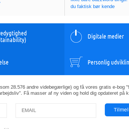
y
du faktisk bør kende
edygtighed
Digitale medier
tainability)
else
Personlig udvikli
esom 28.576 andre videbegærlige) og få vores gratis e-bog "9
rbejdsliv". Få masser af ny viden og hold dig opdateret på 