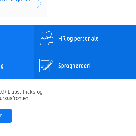
HR og personale
ng
Sprognørderi
9+1 tips, tricks og
kursusfronten.