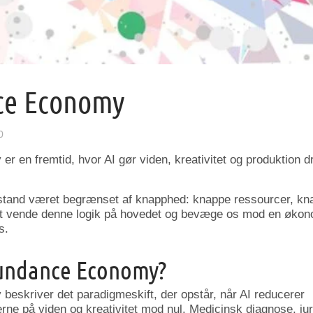
ce Economy
0
 en fremtid, hvor AI gør viden, kreativitet og produktion dr
elstand været begrænset af knapphed: knappe ressourcer, k
 at vende denne logik på hovedet og bevæge os mod en økono
s.
undance Economy?
skriver det paradigmeskift, der opstår, når AI reducerer
ne på viden og kreativitet mod nul. Medicinsk diagnose, jur