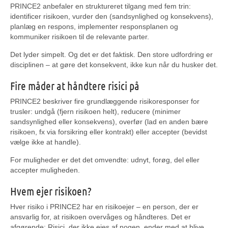
PRINCE2 anbefaler en struktureret tilgang med fem trin:
identificer risikoen, vurder den (sandsynlighed og konsekvens),
planlæg en respons, implementer responsplanen og
kommuniker risikoen til de relevante parter.
Det lyder simpelt. Og det er det faktisk. Den store udfordring er
disciplinen – at gøre det konsekvent, ikke kun når du husker det.
Fire måder at håndtere risici på
PRINCE2 beskriver fire grundlæggende risikoresponser for
trusler: undgå (fjern risikoen helt), reducere (minimer
sandsynlighed eller konsekvens), overfør (lad en anden bære
risikoen, fx via forsikring eller kontrakt) eller accepter (bevidst
vælge ikke at handle).
For muligheder er det det omvendte: udnyt, forøg, del eller
accepter muligheden.
Hvem ejer risikoen?
Hver risiko i PRINCE2 har en risikoejer – en person, der er
ansvarlig for, at risikoen overvåges og håndteres. Det er
afgørende: Risici, der ikke ejes af nogen, ender med at blive