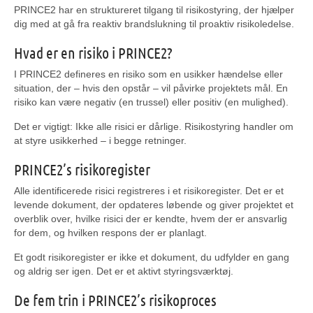
PRINCE2 har en struktureret tilgang til risikostyring, der hjælper
dig med at gå fra reaktiv brandslukning til proaktiv risikoledelse.
Hvad er en risiko i PRINCE2?
I PRINCE2 defineres en risiko som en usikker hændelse eller
situation, der – hvis den opstår – vil påvirke projektets mål. En
risiko kan være negativ (en trussel) eller positiv (en mulighed).
Det er vigtigt: Ikke alle risici er dårlige. Risikostyring handler om
at styre usikkerhed – i begge retninger.
PRINCE2’s risikoregister
Alle identificerede risici registreres i et risikoregister. Det er et
levende dokument, der opdateres løbende og giver projektet et
overblik over, hvilke risici der er kendte, hvem der er ansvarlig
for dem, og hvilken respons der er planlagt.
Et godt risikoregister er ikke et dokument, du udfylder en gang
og aldrig ser igen. Det er et aktivt styringsværktøj.
De fem trin i PRINCE2’s risikoproces