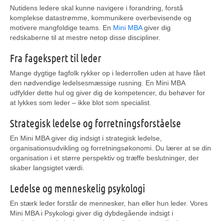
Nutidens ledere skal kunne navigere i forandring, forstå
komplekse datastrømme, kommunikere overbevisende og
motivere mangfoldige teams. En
Mini MBA
giver dig
redskaberne til at mestre netop disse discipliner.
Fra fagekspert til leder
Mange dygtige fagfolk rykker op i lederrollen uden at have fået
den nødvendige ledelsesmæssige rusning. En Mini MBA
udfylder dette hul og giver dig de kompetencer, du behøver for
at lykkes som leder – ikke blot som specialist.
Strategisk ledelse og forretningsforståelse
En Mini MBA giver dig indsigt i strategisk ledelse,
organisationsudvikling og forretningsøkonomi. Du lærer at se din
organisation i et større perspektiv og træffe beslutninger, der
skaber langsigtet værdi.
Ledelse og menneskelig psykologi
En stærk leder forstår de mennesker, han eller hun leder. Vores
Mini MBA i Psykologi giver dig dybdegående indsigt i