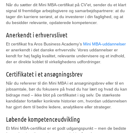
Når du sætter dit Mini MBA-certifikat på CV’et, sender du et klart
signal til fremtidige arbejdsgivere og samarbejdspartnere: at du
tager din karriere seriøst, at du investerer i din faglighed, og at
du besidder relevante, opdaterede kompetencer.
Anerkendt i erhvervslivet
Et certifikat fra Aros Business Academy’s
Mini MBA-uddannelser
er anerkendt i det danske erhvervsliv. Vores uddannelser er
kendt for høj faglig kvalitet, relevante undervisere og et indhold,
der er direkte koblet til virkelighedens udfordringer.
Certifikatet i et ansøgningsbrev
Når du refererer til din Mini MBA i et ansøgningsbrev eller til en
jobsamtale, bør du fokusere på hvad du har lært og hvad du kan
bidrage med – ikke blot på certifikatet i sig selv. De stærkeste
kandidater fortæller konkrete historier om, hvordan uddannelsen
har gjort dem til bedre ledere, analytikere eller strateger.
Løbende kompetenceudvikling
Et Mini MBA-certifikat er et godt udgangspunkt – men de bedste