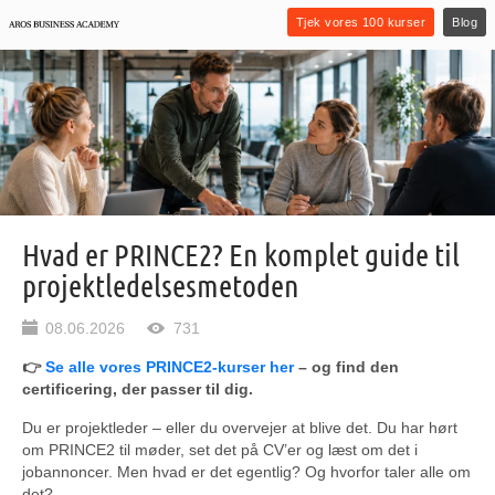
Tjek vores 100 kurser
Blog
Hvad er PRINCE2? En komplet guide til
projektledelsesmetoden
08.06.2026
731
👉
Se alle vores PRINCE2-kurser her
– og find den
certificering, der passer til dig.
Du er projektleder – eller du overvejer at blive det. Du har hørt
om PRINCE2 til møder, set det på CV’er og læst om det i
jobannoncer. Men hvad er det egentlig? Og hvorfor taler alle om
det?