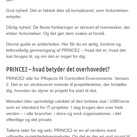
God nyhed: Det er faktisk ikke så kompliceret, som forkortelsen
antyder.
Dårlig nyhed: De fleste forklaringer er skrevet af mennesker, der
elsker forkortelser. Og det gør dem svære at forstå.
Denne guide er anderledes. Her får du en ærlig, konkret og
letforståelig gennemgang af PRINCE2 – hvad det er, hvad det
kan bruges til, og om det er noget for dig.
PRINCE2 – hvad betyder det overhovedet?
PRINCE2 står for PRojects IN Controlled Environments. Version
2. Det er en struktureret metode til projektledelse, der fortæller
dig,
hvordan
du styrer et projekt fra start til slut.
Metoden blev oprindeligt udviklet af den britiske stat i 1980’erne
som en standard for IT-projekter. I dag bruges den over hele
verden – i alle brancher, i store og små organisationer, i det
offentlige og det private.
Tallene taler for sig selv: PRINCE2 er en af verdens mest
udbredte projektledelsesmetoder. Og det er der en god grund til.