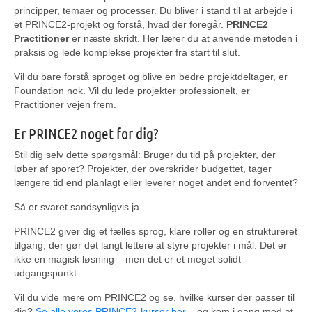
principper, temaer og processer. Du bliver i stand til at arbejde i
et PRINCE2-projekt og forstå, hvad der foregår.
PRINCE2
Practitioner
er næste skridt. Her lærer du at anvende metoden i
praksis og lede komplekse projekter fra start til slut.
Vil du bare forstå sproget og blive en bedre projektdeltager, er
Foundation nok. Vil du lede projekter professionelt, er
Practitioner vejen frem.
Er PRINCE2 noget for dig?
Stil dig selv dette spørgsmål: Bruger du tid på projekter, der
løber af sporet? Projekter, der overskrider budgettet, tager
længere tid end planlagt eller leverer noget andet end forventet?
Så er svaret sandsynligvis ja.
PRINCE2 giver dig et fælles sprog, klare roller og en struktureret
tilgang, der gør det langt lettere at styre projekter i mål. Det er
ikke en magisk løsning – men det er et meget solidt
udgangspunkt.
Vil du vide mere om PRINCE2 og se, hvilke kurser der passer til
dig?
Se alle vores PRINCE2-kurser her
– og kom i gang med at