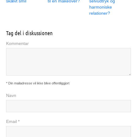
skævt smil
til en makeover?
selvudtryk og
harmoniske
relationer?
Tag del i diskussionen
Kommentar
* Din mailadresse vil ikke blive offentliggjort
Navn
Email *