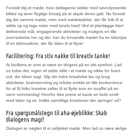
Forestil dig et møde, hvor deltagerne sidder med søvndyssende
blikke og laver flygtige forsøg på at skjule deres gab. Nu forestil
dig det samme møde, men med mødeledelse, der får folk til at
sidde op og tage noter med lynets hast! Ved at planlægge klart
definerede mål, engagerende aktiviteter og muligvis en lille
overraskelse her og der, kan du forvandle mødet fra en tidsrejse
til en tidsmaskine, der får tiden til at flyve!
Facilitering: Fra stiv nakke til kreativ tanke!
At facilitere er som at være en dirigent på en idé-symfoni. Lad
os indse det, ingen vil sidde stille i et møde og nikke for hvert
ord, der bliver sagt. Slip din indre kreativitet løs og brug
aktiviteter, brainstorming og måske endda en lille konkurrence
for at få folks kreative safter til at flyde som en isvaffel på en
varm sommerdag! Hvorfor ikke prøve at kaste en bold rundt
med idéer og se, hvilke vanvittige kreationer der springer ud?
Fra spørgsmålstegn til aha-øjeblikke: Skab
dialogens magi!
Dialogen er nøglen til et vellykket møde. Men lad os være ærlige