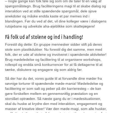
– nogle gange kan folk føle sig som om de taler til en væg af
spørgsmålstegn. Brug faciliteringens magi til at skabe dialog og
interaktion ved at stille spændende spørgsmål, dele sjove
anekdoter og måske endda kaste et par memes ind i
blandingen. Før du ved af det, vil dine kolleger være i dialogens
rutsjebane og udveksle aha-øjeblikke som skattejægere!
Få folk ud af stolene og ind i handling!
Forestil dig dette: En gruppe mennesker sidder stift på deres
stole som plastikdukker. Nu forestil dig det samme, men med
folk, der er ude af stolene og involveret i spændende aktiviteter!
Brug mødeledelse og facilitering til at organisere workshops,
rollespil og endda små konkurrencer for at få deltagerne til at
tænke, diskutere og engagere sig som aldrig før.
Så der har du det, vores guide til at forvandle dine møder fra
søvnige torturer til spændende møde-mania! Mødeledelse og
facilitering er som salt og peber på din karrieresteg – de kan
gøre forskellen mellem en gennemsnitlig præstation og en
storslået optræden. Så næste gang du er i mødesituationen,
skal du huske at krydre den med interaktion, engagement og
masser af kreative ideer! Vær den møde-magi, som alle husker,