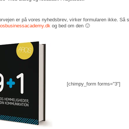
orvejen er på vores nyhedsbrev, virker formularen ikke. Så s
rosbusinessacademy.dk
og bed om den 🙂
[chimpy_form forms="3"]