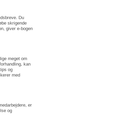
hedsbreve. Du
 løbe skrigende
ion, giver e-bogen
 lige meget om
 forhandling, kan
tips og
ikerer med
 medarbejdere, er
else og