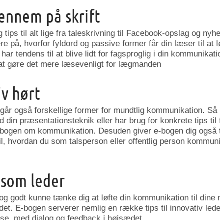
ennem på skrift
 tips til alt lige fra taleskrivning til Facebook-opslag og ny
re på, hvorfor fyldord og passive former får din læser til at
ar tendens til at blive lidt for fagsproglig i din kommunikat
il at gøre det mere læsevenligt for lægmanden
iv hørt
år også forskellige former for mundtlig kommunikation. Så
d din præsentationsteknik eller har brug for konkrete tips til
-bogen om kommunikation. Desuden giver e-bogen dig også 
l, hvordan du som talsperson eller offentlig person kommun
 som leder
 og godt kunne tænke dig at løfte din kommunikation til dine
det. E-bogen serverer nemlig en række tips til innovativ led
lse med dialog og feedback i højsædet.