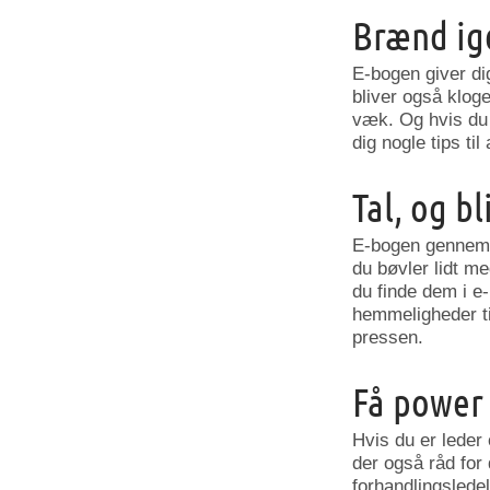
Brænd ig
E-bogen giver dig
bliver også kloge
væk. Og hvis du h
dig nogle tips t
Tal, og bl
E-bogen gennemg
du bøvler lidt me
du finde dem i e
hemmeligheder ti
pressen.
Få power
Hvis du er leder
der også råd for 
forhandlingslede