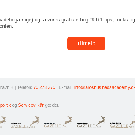
idebegærlige) og få vores gratis e-bog "99+1 tips, tricks og
onten.
avn K | Telefon:
70 278 279
| E-mail:
info@arosbusinessacademy.d
politik
og
Servicevilkår
gælder.