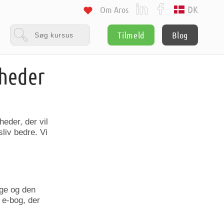
DK
Om Aros
Tilmeld
Blog
heder
heder, der vil
liv bedre. Vi
ige og den
 e-bog, der