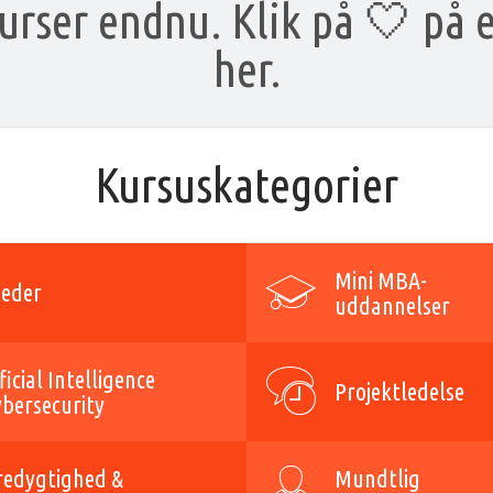
rser endnu. Klik på 🤍 på 
her.
Kursuskategorier
Mini MBA-
eder
uddannelser
ficial Intelligence
Projektledelse
ybersecurity
edygtighed &
Mundtlig