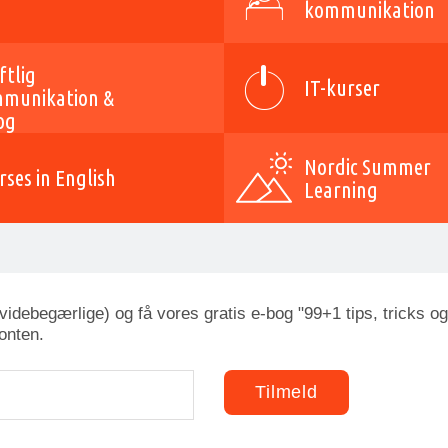
kommunikation
ftlig
IT-kurser
munikation &
og
Nordic Summer
rses in English
Learning
idebegærlige) og få vores gratis e-bog "99+1 tips, tricks og
onten.