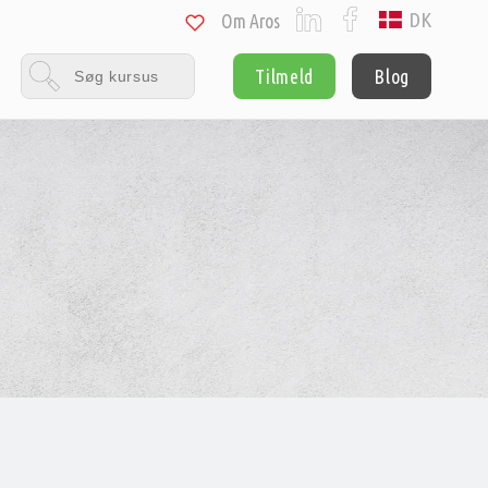
DK
Om Aros
Tilmeld
Blog