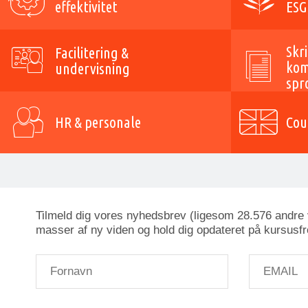
effektivitet
ESG
Skri
Facilitering &
kom
undervisning
spr
HR & personale
Cou
Tilmeld dig vores nyhedsbrev (ligesom 28.576 andre v
masser af ny viden og hold dig opdateret på kursusfr