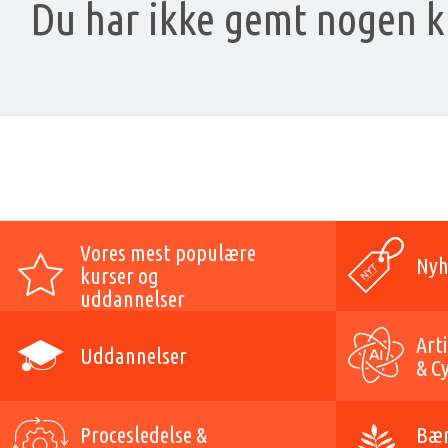
Du har ikke gemt nogen ku
Vores mest populære
Nyh
kurser og
uddannelser
Arti
Uddannelser
& C
Procesledelse &
Bær