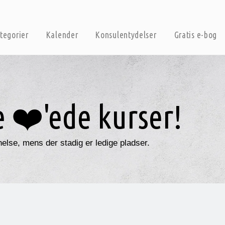
tegorier
Kalender
Konsulentydelser
Gratis e-bog
e ❤️'ede kurser!
nelse, mens der stadig er ledige pladser.