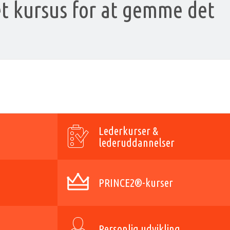
et kursus for at gemme det
Lederkurser &
lederuddannelser
PRINCE2®-kurser
Personlig udvikling