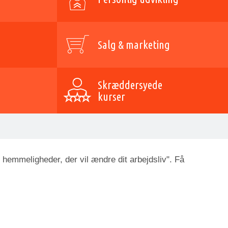
Salg & marketing
Skræddersyede
kurser
 hemmeligheder, der vil ændre dit arbejdsliv". Få