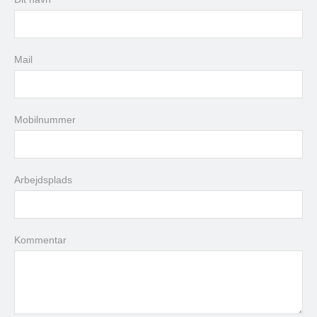
man
tir
ons
tor
fre
lør
søn
27
28
29
30
31
1
2
3
4
5
6
7
8
9
Mail
10
11
12
13
14
15
16
17
18
19
20
21
22
23
24
25
26
27
28
29
30
Mobilnummer
31
1
2
3
4
5
6
Arbejdsplads
i dag
slet
luk
Kommentar